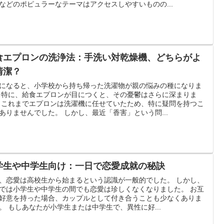
などのポピュラーなテーマはアクセスしやすいものの...
食エプロンの洗浄法：手洗い対乾燥機、どちらがよ
清潔？
になると、小学校から持ち帰った洗濯物が親の悩みの種になりま
 特に、給食エプロンが目につくと、その憂鬱はさらに深まりま
 これまでエプロンは洗濯機に任せていたため、特に疑問を持つこ
ありませんでした。 しかし、最近「香害」という問...
学生や中学生向け：一日で恋愛成就の秘訣
、恋愛は高校生から始まるという認識が一般的でした。 しかし、
では小学生や中学生の間でも恋愛は珍しくなくなりました。 お互
好意を持った場合、カップルとして付き合うことも少なくありま
。 もしあなたが小学生または中学生で、異性に好...