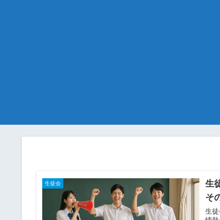
生
生徒会
そ
生徒
情熱