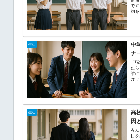
です
約を
中
生活
ナ
「職
たら
誰に
けで
高
生活
因
みん
目を