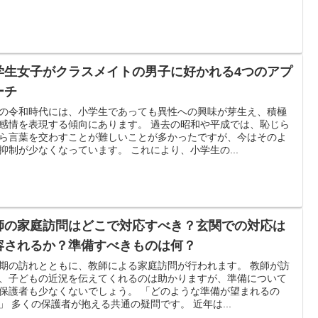
学生女子がクラスメイトの男子に好かれる4つのアプ
ーチ
の令和時代には、小学生であっても異性への興味が芽生え、積極
感情を表現する傾向にあります。 過去の昭和や平成では、恥じら
ら言葉を交わすことが難しいことが多かったですが、今はそのよ
抑制が少なくなっています。 これにより、小学生の...
師の家庭訪問はどこで対応すべき？玄関での対応は
容されるか？準備すべきものは何？
期の訪れとともに、教師による家庭訪問が行われます。 教師が訪
、子どもの近況を伝えてくれるのは助かりますが、準備について
保護者も少なくないでしょう。 「どのような準備が望まれるの
」 多くの保護者が抱える共通の疑問です。 近年は...