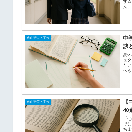
する
ん。
中
自由研究・工作
訣
夏休
ェク
たい
べき
【
自由研究・工作
4
「他
でし
ちま