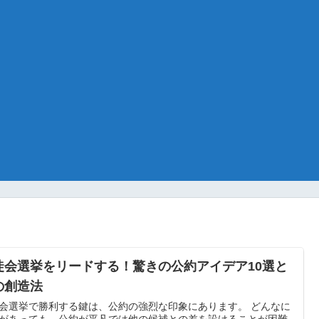
徒会選挙をリードする！驚きの公約アイデア10選と
の創造法
会選挙で勝利する鍵は、公約の強烈な印象にあります。 どんなに
があっても、公約が平凡では他の候補との差を設けることが困難