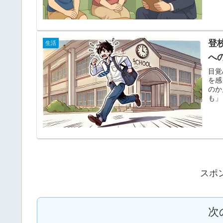
登
生活
へ
目覚
を感
のか
も」
スポ
次