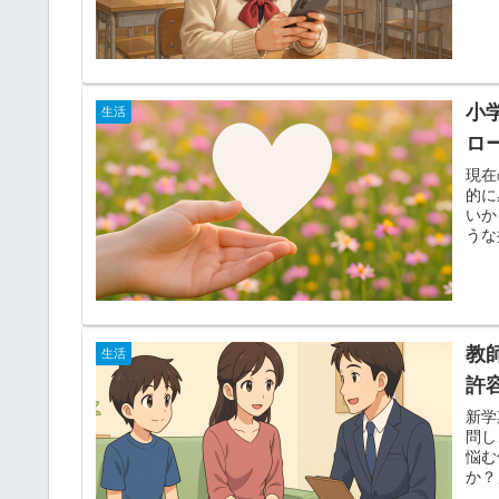
小
生活
ロ
現在
的に
いか
うな
教
生活
許
新学
問し
悩む
か？