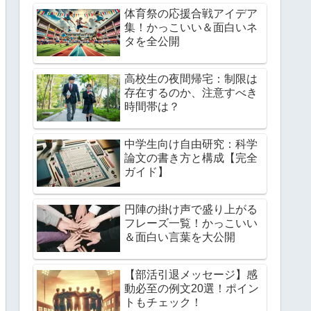
体育祭の応援合戦アイデア
集！かっこいい＆面白いネ
タを全公開
高校生の夜間帰宅：制限は
存在するのか、注意すべき
時間帯は？
中学生向け自由研究：科学
論文の書き方と構成【完全
ガイド】
円陣の掛け声で盛り上がる
フレーズ一覧！かっこいい
＆面白い言葉を大公開
【部活引退メッセージ】感
動必至の例文20選！ポイン
トもチェック！