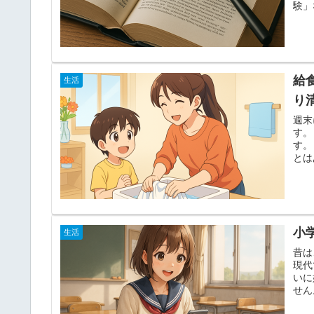
験」
給
生活
り
週末
す。
す。
とは
小
生活
昔は
現代
いに
せん