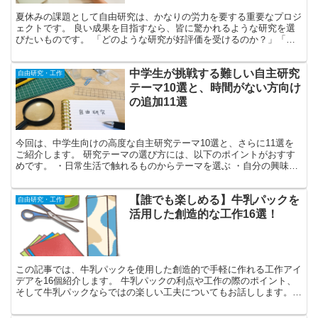
夏休みの課題として自由研究は、かなりの労力を要する重要なプロジ
ェクトです。 良い成果を目指すなら、皆に驚かれるような研究を選
びたいものです。 「どのような研究が好評価を受けるのか？」「避
けるべきテーマは？」と疑問を抱えている人も少なくないで...
中学生が挑戦する難しい自主研究
自由研究・工作
テーマ10選と、時間がない方向け
の追加11選
今回は、中学生向けの高度な自主研究テーマ10選と、さらに11選を
ご紹介します。 研究テーマの選び方には、以下のポイントがおすす
めです。 ・日常生活で触れるものからテーマを選ぶ ・自分の興味が
ある事柄を深く掘り下げる ・事前に研究の進め方を計...
【誰でも楽しめる】牛乳パックを
自由研究・工作
活用した創造的な工作16選！
この記事では、牛乳パックを使用した創造的で手軽に作れる工作アイ
デアを16個紹介します。 牛乳パックの利点や工作の際のポイント、
そして牛乳パックならではの楽しい工夫についてもお話しします。
牛乳パックは水にも強く、手軽に加工できるため、さまざ...