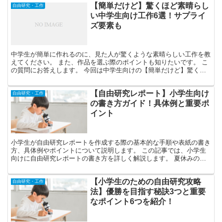
【簡単だけど】驚くほど素晴らし
自由研究・工作
い中学生向け工作6選！サプライ
ズ要素も
中学生が簡単に作れるのに、見た人が驚くような素晴らしい工作を教
えてください。 また、作品を選ぶ際のポイントも知りたいです。 こ
の質問にお答えします。 今回は中学生向けの【簡単だけど】驚くほ
ど素晴らしい工作を紹介します！ 周りがアッと驚くよう...
【自由研究レポート】小学生向け
自由研究・工作
の書き方ガイド！具体例と重要ポ
イント
小学生が自由研究レポートを作成する際の基本的な手順や表紙の書き
方、具体例やポイントについて説明します。 この記事では、小学生
向けに自由研究レポートの書き方を詳しく解説します。 夏休みの宿
題の中でも特に難しいと感じる自由研究ですが、この記事を...
【小学生のための自由研究攻略
自由研究・工作
法】優勝を目指す秘訣3つと重要
なポイント6つを紹介！