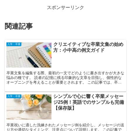
スポンサーリンク
関連記事
クリエイティブな卒業文集の始め
入学・卒業
方：小中高の例文ガイド
卒業文集を編集する際、最初の一文でどのように書き出すかが大きな
悩みの種です。 読者の記憶に残る印象的な文章を目指し、個性的な
オープニングを考えることが重要とされます。 この記事では、卒業
文集のための効果的な書き出し方を提案します。 夢やクラ...
シンプルで心に響く卒業メッセー
入学・卒業
ジ25例！英語でのサンプルも完備
【保存版】
卒業祝いに適した洗練されたメッセージ例を紹介し、メッセージの送
り方や適切なタイミング、注意点について説明します。 この記事で