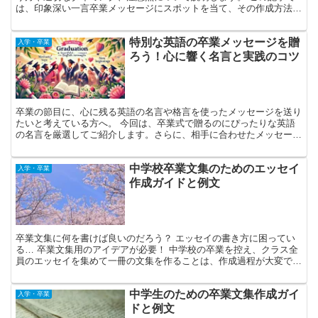
は、印象深い一言卒業メッセージにスポットを当て、その作成方法に
ついて詳しく解説します。 四字熟語や引用句を用いる際に...
特別な英語の卒業メッセージを贈
入学・卒業
ろう！心に響く名言と実践のコツ
卒業の節目に、心に残る英語の名言や格言を使ったメッセージを送り
たいと考えている方へ。 今回は、卒業式で贈るのにぴったりな英語
の名言を厳選してご紹介します。さらに、相手に合わせたメッセージ
の作り方や注意点も解説しますので、ぜひ参考にしてくださ...
中学校卒業文集のためのエッセイ
入学・卒業
作成ガイドと例文
卒業文集に何を書けば良いのだろう？ エッセイの書き方に困ってい
る… 卒業文集用のアイデアが必要！ 中学校の卒業を控え、クラス全
員のエッセイを集めて一冊の文集を作ることは、作成過程が大変です
が、完成した文集は後に大切な思い出となります。 しか...
中学生のための卒業文集作成ガイ
入学・卒業
ドと例文