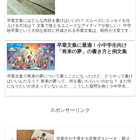
卒業文集にはどんな内容を書けばいいの？ スムーズにエッセイを仕
上げる方法は？ 文集で使えるユニークなアイディアが欲しい！ 中学
校卒業という大切な節目に作成される卒業文集は、制作が大変です
が、完成後はかけがえのない記念品となります。 特に3年...
卒業文集に最適！小中学生向け
入学・卒業
「将来の夢」の書き方と例文集
卒業文集で将来の夢について書くことになったけど、どうやって書け
ばいいんだろう？ 将来の夢って、何を書いたらいいのかな？ まだ何
になりたいか決まっていないんだ… こうした疑問を抱く小中学生も
多いのではないでしょうか。 卒業文集の定番テーマの一...
スポンサーリンク
卒業生が主導する卒業式スピーチ：選ば