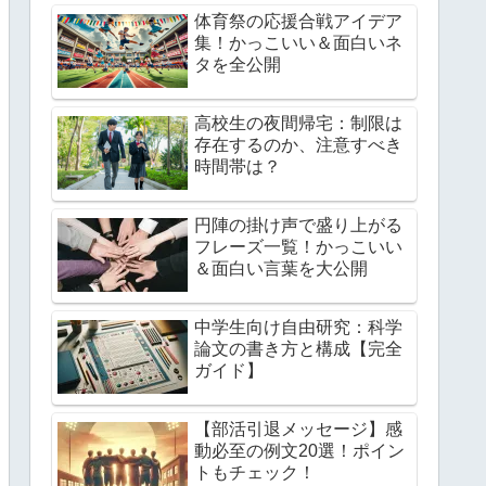
体育祭の応援合戦アイデア
集！かっこいい＆面白いネ
タを全公開
高校生の夜間帰宅：制限は
存在するのか、注意すべき
時間帯は？
円陣の掛け声で盛り上がる
フレーズ一覧！かっこいい
＆面白い言葉を大公開
中学生向け自由研究：科学
論文の書き方と構成【完全
ガイド】
【部活引退メッセージ】感
動必至の例文20選！ポイン
トもチェック！