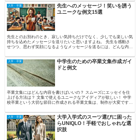
先生へのメッセージ！笑いを誘う
入学・卒業
ユニークな例文15選
先生とのお別れのとき、寂しい気持ちだけでなく、少しでも楽しい気
持ちを込めたメッセージを送りたいと思いますよね。 先生を感動さ
せつつ、思わず笑顔になるようなメッセージを送るには、どんな内容
が良いのでしょうか？ この記事では、次の4つのポイント...
中学生のための卒業文集作成ガイ
入学・卒業
ドと例文
卒業文集にはどんな内容を書けばいいの？ スムーズにエッセイを仕
上げる方法は？ 文集で使えるユニークなアイディアが欲しい！ 中学
校卒業という大切な節目に作成される卒業文集は、制作が大変です
が、完成後はかけがえのない記念品となります。 特に3年...
大学入学式のスーツ選びに困った
入学・卒業
らUNIQLO！手軽でおしゃれな選
択肢