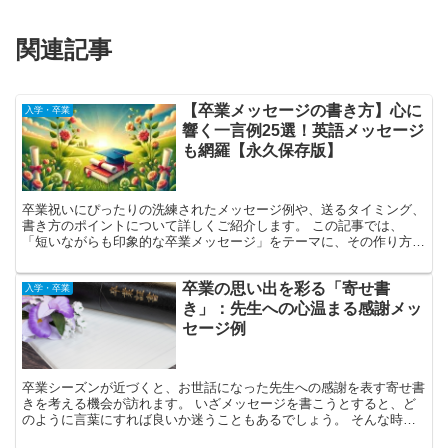
関連記事
【卒業メッセージの書き方】心に
入学・卒業
響く一言例25選！英語メッセージ
も網羅【永久保存版】
卒業祝いにぴったりの洗練されたメッセージ例や、送るタイミング、
書き方のポイントについて詳しくご紹介します。 この記事では、
「短いながらも印象的な卒業メッセージ」をテーマに、その作り方を
わかりやすく解説します。 特に四字熟語や有名な引用を取り...
卒業の思い出を彩る「寄せ書
入学・卒業
き」：先生への心温まる感謝メッ
セージ例
卒業シーズンが近づくと、お世話になった先生への感謝を表す寄せ書
きを考える機会が訪れます。 いざメッセージを書こうとすると、ど
のように言葉にすれば良いか迷うこともあるでしょう。 そんな時に
は、これまでの思い出を振り返り、以下のようなポイントを...