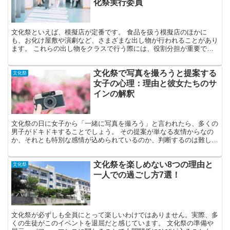
化祭実行委員
文化祭といえば、模擬店が定番です。 食品を扱う模擬店のほかに
も、お化け屋敷や演劇など、さまざまな出し物が行われることがあり
ます。 これらの出し物をクラスで行う際には、役割分担が重要で
す。 事前にしっかりと役割を決めておくことで、準備や当日の...
文化祭で写真を撮ろうと提案する
文化祭
女子の心理：理由と彼女たちのサ
インの解釈
文化祭の日に女子から「一緒に写真を撮ろう」と言われたら、多くの
男子がドキドキすることでしょう。 その提案が単なる友情からなの
か、それとも特別な感情が込められているのか、判断するのは難しい
ですね。 女子が写真を撮りたがる背後には様々な心理が隠...
文化祭を楽しめない8つの理由と
文化祭
一人での過ごし方7選！
文化祭が必ずしも全員にとって楽しいわけではありません。実際、多
くの生徒がこのイベントを退屈だと感じています。 文化祭の準備や