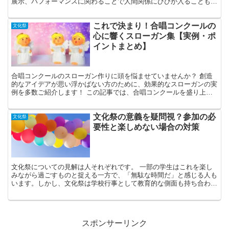
展示、パフォーマンスに関わることで人間関係にひびが入ることもあ
り、それがトラブルの原因となることもあります。 このよ...
これで決まり！合唱コンクールの
文化祭
心に響くスローガン集【実例・ポ
イントまとめ】
合唱コンクールのスローガン作りに頭を悩ませていませんか？ 創造
的なアイデアが思い浮かばない方のために、効果的なスローガンの実
例を多数ご紹介します！ この記事では、合唱コンクールを盛り上げ
るスローガンを紹介し、それがどのようにコンクールの目的...
文化祭の意義を疑問視？参加の必
文化祭
要性と楽しめない場合の対策
文化祭についての見解は人それぞれです。 一部の学生はこれを楽し
みながら過ごすものと捉える一方で、「無駄な時間だ」と感じる人も
います。しかし、文化祭は学校行事として教育的な側面も持ち合わせ
ています。 本記事では、文化祭がどのような目的を持ち、...
スポンサーリンク