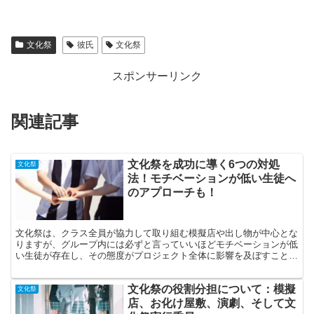
文化祭
彼氏
文化祭
スポンサーリンク
関連記事
文化祭を成功に導く6つの対処
文化祭
法！モチベーションが低い生徒へ
のアプローチも！
文化祭は、クラス全員が協力して取り組む模擬店や出し物が中心とな
りますが、グループ内には必ずと言っていいほどモチベーションが低
い生徒が存在し、その態度がプロジェクト全体に影響を及ぼすことも
あります。 そこで、文化祭の準備で困った時に役立つ対処...
文化祭の役割分担について：模擬
文化祭
店、お化け屋敷、演劇、そして文