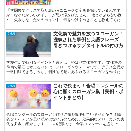
「学園祭でクラスで取り組めるユニークな企画を探しているんです
が、なかなかいいアイデアが思い浮かびません。 他とかぶらない例
や、失敗しないためのポイント、気をつけるべきことを教えてくださ
い。」 そんな質問に答えます。 今回は、学園祭でクラス内...
文化祭で魅力を放つスローガン！
文化祭
洗練された事例と英語フレーズ、
引きつけるサブタイトルの付け方
学校生活で特別なイベントと言えば、やはり文化祭です。 文化祭の
準備で最初に考えるべきは、スローガンやテーマです。クラス全員が
一致団結できるような、個性的で魅力あふれるスローガンを作りたい
ものです。 本記事では、スローガンの選び方から始まり、...
これで決まり！合唱コンクールの
文化祭
心に響くスローガン集【実例・ポ
イントまとめ】
合唱コンクールのスローガン作りに頭を悩ませていませんか？ 創造
的なアイデアが思い浮かばない方のために、効果的なスローガンの実
例を多数ご紹介します！ この記事では、合唱コンクールを盛り上げ
るスローガンを紹介し、それがどのようにコンクールの目的...