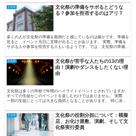
文化祭の準備をサボるとどうな
文化祭
る？参加を拒否するのはアリ？
多くの人が文化祭の準備を面倒だと感じているのは確かです。準備を
怠ると、イベント当日に支障が出ることがあります。 実際、準備を
サボる人や参加を拒否する人もいるようです。では、文化祭の準備を
サボるとどうなるのでしょうか？様々な意見を聞いてみまし...
文化祭が苦手な人たちの13の理
文化祭
由！演劇やダンスをしたくない理
由
文化祭は多くの学校で年間のハイライトイベントとされていますが、
すべての生徒がこのイベントを楽しむわけではありません。 実際、
一部の生徒にとっては大きな負担となることがあります。 特に演劇
やダンスのようなパフォーマンスが必須のクラスにいる生徒...
文化祭の役割分担について：模擬
文化祭
店、お化け屋敷、演劇、そして文
化祭実行委員