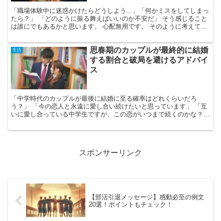
「職場体験中に迷惑かけたらどうしよう...」「何かミスをしてしまっ
たら？」 「どのように振る舞えばいいのか不安だ」 そう感じること
は誰にでもあるかと思います。 心配無用です。 そのように考えてい
るだけで、あなたは既に周囲を気遣える人です。 ...
思春期のカップルが最終的に結婚
生活
する割合と破局を避けるアドバイ
ス
「中学時代のカップルが最後に結婚に至る確率はどれくらいだろ
う？」 「今の恋人と永遠に愛し合い続けたいと思っています」 「互
いに愛し合っている中学生ですが、この恋がいつまで続くのかな？」
恋愛は年齢を問わず、とても重要なものです。愛する人と恋...
スポンサーリンク
【部活引退メッセージ】感動必至の例文
20選！ポイントもチェック！