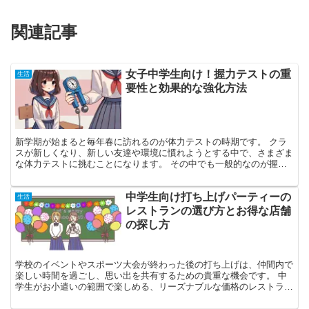
関連記事
女子中学生向け！握力テストの重
生活
要性と効果的な強化方法
新学期が始まると毎年春に訪れるのが体力テストの時期です。 クラ
スが新しくなり、新しい友達や環境に慣れようとする中で、さまざま
な体力テストに挑むことになります。 その中でも一般的なのが握力
テストですが、皆さんはどんな感想を持っていますか？ 体...
中学生向け打ち上げパーティーの
生活
レストランの選び方とお得な店舗
の探し方
学校のイベントやスポーツ大会が終わった後の打ち上げは、仲間内で
楽しい時間を過ごし、思い出を共有するための貴重な機会です。 中
学生がお小遣いの範囲で楽しめる、リーズナブルな価格のレストラン
を探すことは、意外と挑戦的です。 本記事では、中学生に...