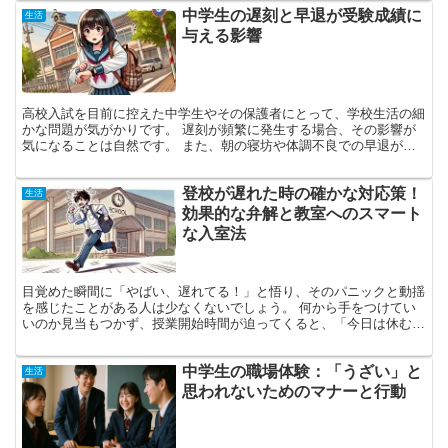
中学生の遅刻と早退が受験成績に
生活
与える影響
高校入試を目前に控えた中学生やその保護者にとって、学校生活の細
かな問題が気がかりです。 遅刻が頻繁に発生する場合、その影響が
気になることは自然です。 また、朝の寝坊や体調不良での早退が、
果たして受験結果にどれほど影響するか疑問に思う方も少な...
登校が遅れた時の確かな対応策！
生活
効果的な弁解と教室へのスマート
な入室法
目覚めた瞬間に「やばい、遅れてる！」と悟り、そのパニックと動揺
を感じたことがある人は少なくないでしょう。 何から手をつけてい
いのか見当もつかず、授業開始時間が迫ってくると、「今日は休むか
も」と思ってしまう学生もいます。 しかし、遅刻はそんな...
中学生の職場体験：「うざい」と
生活
思われないためのマナーと行動