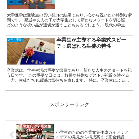
大学進学は受験生の長い努力の結果であり、心から祝いたい特別な瞬
間です。 親戚や友人の子が大学生として新たなスタートを切る際、
どのような祝い品が適切か迷うこともあるでしょう。 現代の学生の
生活スタイルが多様化しており、プレゼントの選択肢も豊富...
卒業生が主導する卒業式スピー
入学・卒業
チ：選ばれる生徒の特性
卒業式は、学生生活の重要な節目であり、新たな人生のスタートを祝
う日です。 この重要な日には、校長や特別なゲストが祝辞を述べる
一方、生徒たちも感謝の気持ちを表します。 特に、卒業生によるス
ピーチは式の中でも際立った存在感を示します。 生徒にと...
スポンサーリンク
小学生のための卒業文集作成ガイド：ア
イデアの発見から構成案まで完全解説