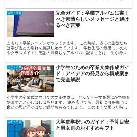
ッセージが適切で、心からの感謝や尊敬の気持ちを表現でき...
完全ガイド：卒業アルバムに書く
入学・卒業
べき素晴らしいメッセージと避け
るべき言葉
まもなく卒業シーズンがやってきます。 この時期、多くの生徒たち
は学び舎との別れを意識し始めています。 学校生活の最後に、友人
やクラスメイトに感謝の気持ちをアルバムに記すことは、長く続いて
いる慣習です。 「どのような言葉が心に残るのだろう？」...
小学生のための卒業文集作成ガイ
入学・卒業
ド：アイデアの発見から構成案ま
で完全解説
小学生の卒業式に向けての文集作成は、どんなテーマを選ぶかで頭を
悩ますことがしばしばあります。 紙を広げても、最初に何を書けば
良いか思い浮かばない瞬間もあるでしょう。 このような困った時に
役立つのが、文集に載せる内容のアイデアをどう見つけるか...
大学進学祝いのガイド：予算目安
入学・卒業
と男女別のおすすめギフト