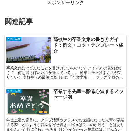
スポンサーリンク
関連記事
高校生の卒業文集の書き方ガイ
入学・卒業
ド：例文・コツ・テンプレート紹
介
卒業文集にはどんなことを書けばいいのかな？ アイデアが浮かばな
くて、何を書けばいいのか迷っている…。 簡単に仕上げる方法が知
りたい！ 高校生活の最後に取り組む「卒業文集」。 クラス全員の文
章が一冊にまとめられ、後に高校時代の記憶を色鮮やかに...
卒業する先輩へ贈る心温まるメッ
入学・卒業
セージ例
学生生活の節目に、クラブ活動やクラスでお世話になった先輩が卒業
する際、どのような言葉を寄せ書きに綴れば良いのか迷うことはあり
ませんか？ 特に普段からあまり接点がなかった先輩には、どんなメ