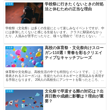
学校祭に行きたくないときの対処
文化祭
法と休むための正当な理由
学校祭（文化祭）は多くの生徒にとって楽しみなイベントですが、中
には参加したくないと感じる生徒もいます。 クラスに馴染めなかっ
たり、人混みが苦手だったりと、様々な理由で「行きたくない」「辛
い」と感じることもあるでしょう。 そんなとき、どのよう...
高校の体育祭・文化祭向けスロー
文化祭
ガン110選！青春を彩るクリエイ
ティブなキャッチフレーズ
体育祭や文化祭は、高校生活の中でも特別なイベントです。 ここで
発表されるスローガンは、生徒たちのエネルギーと意気込みを表現す
る手段となります。 206人の高校生にアンケートを取ったところ、文
化祭でスローガンを設けている学校は69％、体育祭で...
文化祭で早退する際の対応は？出
文化祭
席日数や成績に影響は？理由が重
要？