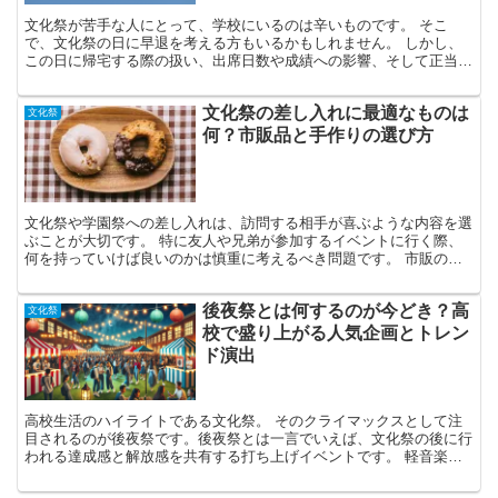
文化祭が苦手な人にとって、学校にいるのは辛いものです。 そこ
で、文化祭の日に早退を考える方もいるかもしれません。 しかし、
この日に帰宅する際の扱い、出席日数や成績への影響、そして正当な
理由が気になる点です。 また、クラスメイトから反感を買う...
文化祭の差し入れに最適なものは
文化祭
何？市販品と手作りの選び方
文化祭や学園祭への差し入れは、訪問する相手が喜ぶような内容を選
ぶことが大切です。 特に友人や兄弟が参加するイベントに行く際、
何を持っていけば良いのかは慎重に考えるべき問題です。 市販の商
品を選ぶか、それとも手作りの品を用意するか、また、飲み...
後夜祭とは何するのが今どき？高
文化祭
校で盛り上がる人気企画とトレン
ド演出
高校生活のハイライトである文化祭。 そのクライマックスとして注
目されるのが後夜祭です。後夜祭とは一言でいえば、文化祭の後に行
われる達成感と解放感を共有する打ち上げイベントです。 軽音楽部
のライブやクラス対抗ダンスなどの盛り上がる企画が定番で...