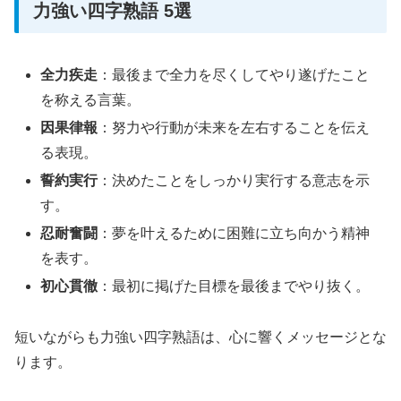
力強い四字熟語 5選
全力疾走
：最後まで全力を尽くしてやり遂げたこと
を称える言葉。
因果律報
：努力や行動が未来を左右することを伝え
る表現。
誓約実行
：決めたことをしっかり実行する意志を示
す。
忍耐奮闘
：夢を叶えるために困難に立ち向かう精神
を表す。
初心貫徹
：最初に掲げた目標を最後までやり抜く。
短いながらも力強い四字熟語は、心に響くメッセージとな
ります。