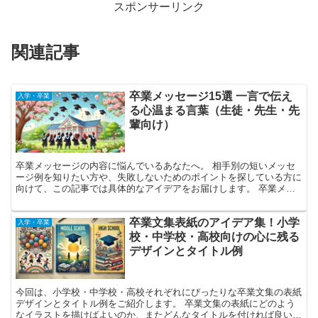
スポンサーリンク
関連記事
卒業メッセージ15選 一言で伝え
入学・卒業
る心温まる言葉（生徒・先生・先
輩向け）
卒業メッセージの内容に悩んでいるあなたへ。 相手別の短いメッセ
ージ例を知りたい方や、失敗しないためのポイントを探している方に
向けて、この記事では具体的なアイデアをお届けします。 卒業メッ
セージには、シンプルな一言からユーモアのあるもの、心に...
卒業文集表紙のアイデア集！小学
入学・卒業
校・中学校・高校向けの心に残る
デザインとタイトル例
今回は、小学校・中学校・高校それぞれにぴったりな卒業文集の表紙
デザインとタイトル例をご紹介します。 卒業文集の表紙にどのよう
なイラストを描けばよいのか、またどんなタイトルを付ければ良いの