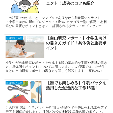
ェクト！成功のコツも紹介
この記事で分かること：シンプルでありながら印象深いクラフト...
・小学生向けの15のプロジェクト！5つのカテゴリー別に解説 ・材料
選びの重要なポイントとは？ ・評価されるクラフトのプレゼンテー
ション方法やコツ！ ・クラフトを通じて学べるス...
【自由研究レポート】小学生向け
自由研究・工作
の書き方ガイド！具体例と重要ポ
イント
小学生が自由研究レポートを作成する際の基本的な手順や表紙の書き
方、具体例やポイントについて説明します。 この記事では、小学生
向けに自由研究レポートの書き方を詳しく解説します。 夏休みの宿
題の中でも特に難しいと感じる自由研究ですが、この記事を...
【誰でも楽しめる】牛乳パックを
自由研究・工作
活用した創造的な工作16選！
この記事では、牛乳パックを使用した創造的で手軽に作れる工作アイ
デアを16個紹介します。 牛乳パックの利点や工作の際のポイント、