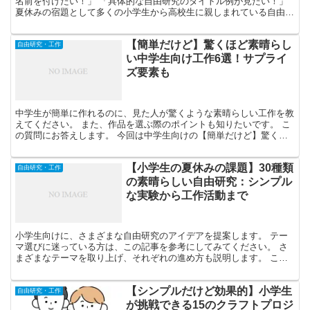
名前を付けたい！」 「具体的な自由研究のタイトル例が見たい！」
夏休みの宿題として多くの小学生から高校生に親しまれている自由研
究は、ただでさえ研究内容を考えるのが大変な上、タイト...
【簡単だけど】驚くほど素晴らし
自由研究・工作
い中学生向け工作6選！サプライ
ズ要素も
中学生が簡単に作れるのに、見た人が驚くような素晴らしい工作を教
えてください。 また、作品を選ぶ際のポイントも知りたいです。 こ
の質問にお答えします。 今回は中学生向けの【簡単だけど】驚くほ
ど素晴らしい工作を紹介します！ 周りがアッと驚くよう...
【小学生の夏休みの課題】30種類
自由研究・工作
の素晴らしい自由研究：シンプル
な実験から工作活動まで
小学生向けに、さまざまな自由研究のアイデアを提案します。 テー
マ選びに迷っている方は、この記事を参考にしてみてください。 さ
まざまなテーマを取り上げ、それぞれの進め方も説明します。 この
記事では、小学生が夏休みに取り組む自由研究に焦点を当て...
【シンプルだけど効果的】小学生
自由研究・工作
が挑戦できる15のクラフトプロジ