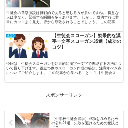
生徒会の選挙演説は挑戦的であると感じる方が多いですね。 得意な
人は少なく、緊張する瞬間も多々あります。 しかし、成功すれば非
常にカッコよく見え、皆から尊敬されることでしょう。 この記事で
は、特に生徒会副会長選挙に焦点を当て、効果的な演説の仕...
【生徒会スローガン】効果的な漢
生徒会
字一文字スローガン35選【成功の
コツ】
今回は、生徒会スローガンを効果的に漢字一文字で表現する方法につ
いて掘り下げます。役立つ例やスローガン作成の秘訣、注意すべき点
についてご紹介します。 この記事から学べること： 1.【生徒会スロ
ーガン】漢字一文字で表現される35の印象的な例 2...
スポンサーリンク
【中学校生徒会選挙】成功を収めるため
の公約21選！失敗を避けるための秘訣と
は？