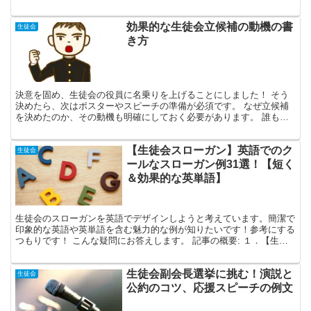
る読者はこんなお悩みをお持ちの方です。 • 「生徒会のス...
効果的な生徒会立候補の動機の書
生徒会
き方
決意を固め、生徒会の役員に名乗りを上げることにしました！ そう
決めたら、次はポスターやスピーチの準備が必須です。 なぜ立候補
を決めたのか、その動機も明確にしておく必要があります。 誰もが
納得するような立候補理由を準備すれば、選ばれるチャンス...
【生徒会スローガン】英語でのク
生徒会
ールなスローガン例31選！【短く
＆効果的な英単語】
生徒会のスローガンを英語でデザインしようと考えています。簡潔で
印象的な英語や英単語を含む魅力的な例が知りたいです！参考にする
つもりです！ こんな疑問にお答えします。 記事の概要: １．【生徒
会スローガン】英語でのクールなスローガン31選！【...
生徒会副会長選挙に挑む！演説と
生徒会
公約のコツ、応援スピーチの例文