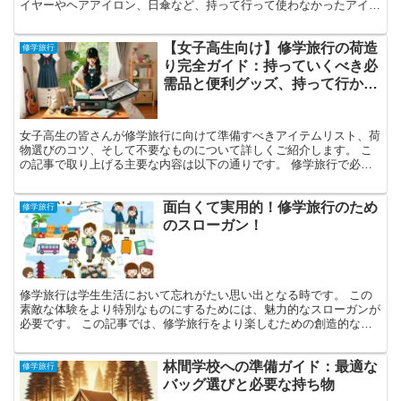
イヤーやヘアアイロン、日傘など、持って行って使わなかったアイテ
ムが多かった経験もあります。この記事では、女子小学生に...
【女子高生向け】修学旅行の荷造
修学旅行
り完全ガイド：持っていくべき必
需品と便利グッズ、持って行かな
くていいもの
女子高生の皆さんが修学旅行に向けて準備すべきアイテムリスト、荷
物選びのコツ、そして不要なものについて詳しくご紹介します。 こ
の記事で取り上げる主要な内容は以下の通りです。 修学旅行で必要
な基本的なアイテムと便利グッズ 持って行く必要のないア...
面白くて実用的！修学旅行のため
修学旅行
のスローガン！
修学旅行は学生生活において忘れがたい思い出となる時です。 この
素敵な体験をより特別なものにするためには、魅力的なスローガンが
必要です。 この記事では、修学旅行をより楽しむための創造的なス
ローガンを紹介します。 これを読めば、あなたの修学旅行...
林間学校への準備ガイド：最適な
修学旅行
バッグ選びと必要な持ち物