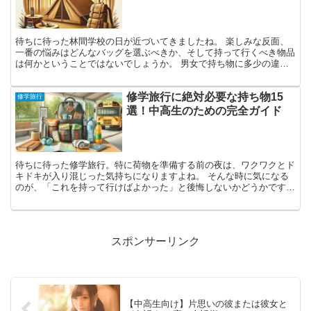
待ちに待った林間学校の日が近づいてきましたね。 楽しみな反面、
一番の悩みはどんなバッグを選ぶべきか、そして持って行くべき物品
は何かということではないでしょうか。 男女で持ち物に多少の違い
があるため、事前にリストアップしておくことが重要です。...
修学旅行に絶対必要な持ち物15
修学旅行
選！中高生のための完全ガイド
待ちに待った修学旅行。特に荷物を準備する前の夜は、ワクワクとド
キドキが入り混じった気持ちになりますよね。 そんな時に気になる
のが、「これを持って行けばよかった」と後悔しないかどうかです。
修学旅行の持ち物選びに迷っている方に向けて、役立つア...
スポンサーリンク
【中高生向け】片思いの彼または彼女と