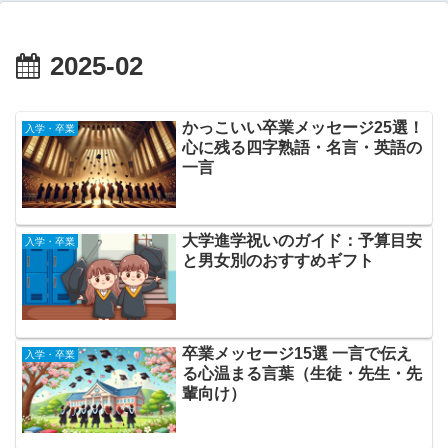
2025-02
かっこいい卒業メッセージ25選！
入学・卒業
心に残る四字熟語・名言・英語の
一言
大学進学祝いのガイド：予算目安
入学・卒業
と男女別のおすすめギフト
卒業メッセージ15選 一言で伝え
入学・卒業
る心温まる言葉（生徒・先生・先
輩向け）