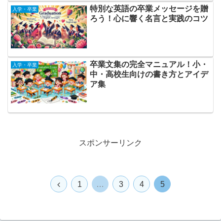
特別な英語の卒業メッセージを贈
入学・卒業
ろう！心に響く名言と実践のコツ
卒業文集の完全マニュアル！小・
入学・卒業
中・高校生向けの書き方とアイデ
ア集
スポンサーリンク
前
1
…
3
4
5
へ