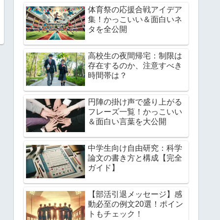
体育祭の応援合戦アイデア
集！かっこいい＆面白いネ
タを全公開
高校生の夜間帰宅：制限は
存在するのか、注意すべき
時間帯は？
円陣の掛け声で盛り上がる
フレーズ一覧！かっこいい
＆面白い言葉を大公開
中学生向け自由研究：科学
論文の書き方と構成【完全
ガイド】
【部活引退メッセージ】感
動必至の例文20選！ポイン
トもチェック！