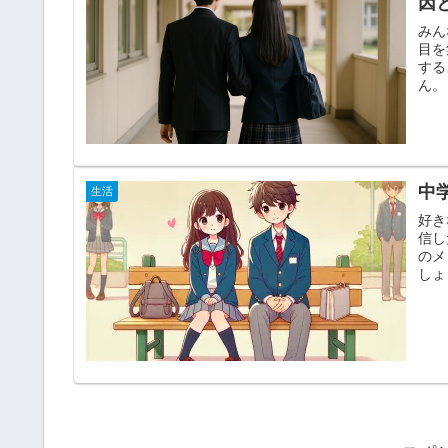
因
みん
目を
する
ん。
中
生活
好き
信し
のメ
しょ