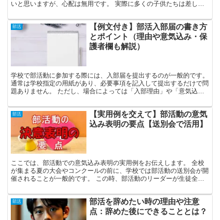
いと思いますが、心配は無用です。 実際に多くの子供たちは差し入
れを大変喜んでいます。 私自身、二人の息子が部活動に参...
【例文付き】部活入部届の書き方
部活
とポイント（理由や意気込み・保
護者欄も解説）
学校で部活動に参加する際には、入部届を提出するのが一般的です。
通常は学校指定の用紙があり、必要事項を記入して提出するだけで問
題ありません。 ただし、場合によっては「入部理由」や「意気込
み」、「保護者の意見」などを記載する欄が設けられている...
【実用例を交えて】部活動の意気
部活
込み表明の要点【送別会で活用】
ここでは、部活動での意気込み表明の実用例をお伝えします。 全校
が集まる夏の大会やコンクールの前に、学校では部活動の送別会が開
催されることが一般的です。 この時、部活動のリーダーが生徒全員
の前で実際のイベントに臨む決意と意気込みを示す必要があ...
部活を辞めたい時の理由や注意
部活
点：辞めた後にできることとは？