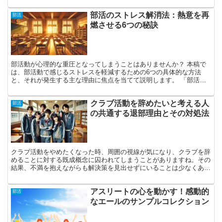
部活のストレス解消法：熱意を再
部活
燃させる6つの秘訣
部活動が心理的な重圧となってしまうことはありませんか？ 本稿で
は、部活動で感じるストレスを軽減するための6つの具体的な方法
と、それが発生する主な理由に焦点を当てて説明します。 「部活動
を楽しめない理由」を明らかにすることが、状況を改善する初...
クラブ活動を辞めたいと考える人
部活
の共通する退部理由とその対処法
クラブ活動をやめたくなった時、周囲の視線が気になり、クラブを辞
めることに対する既成概念に囚われてしまうことがありますね。その
結果、不満を抱えながらも解決策を見出せずにいることは少なくあり
ませんか？ 多くの学生が、クラブ活動が原因で学校生活が...
アスリートの心を動かす！感動的
部活
なエールのサンプルコレクション