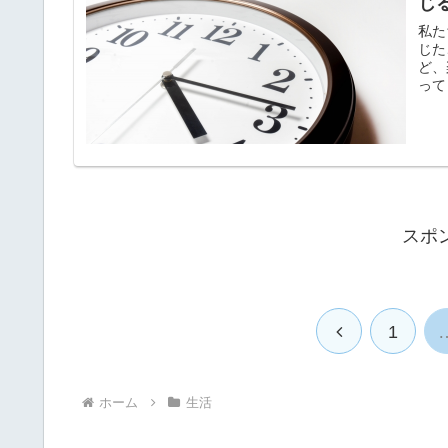
じ
私た
じた
ど、
って
スポ
前
1
へ
ホーム
生活