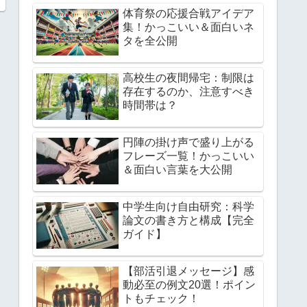
体育祭の応援合戦アイデア
集！かっこいい＆面白いネ
タを全公開
高校生の夜間帰宅：制限は
存在するのか、注意すべき
時間帯は？
円陣の掛け声で盛り上がる
フレーズ一覧！かっこいい
＆面白い言葉を大公開
中学生向け自由研究：科学
論文の書き方と構成【完全
ガイド】
【部活引退メッセージ】感
動必至の例文20選！ポイン
トもチェック！