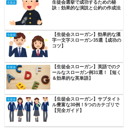
生徒会選挙で成功するための秘
生徒会
訣：効果的な演説と公約の作成法
【生徒会スローガン】効果的な漢
生徒会
字一文字スローガン35選【成功の
コツ】
【生徒会スローガン】英語でのク
生徒会
ールなスローガン例31選！【短く
＆効果的な英単語】
【生徒会スローガン】サブタイト
生徒会
ル豊富な30例！5つのカテゴリで
【完全ガイド】