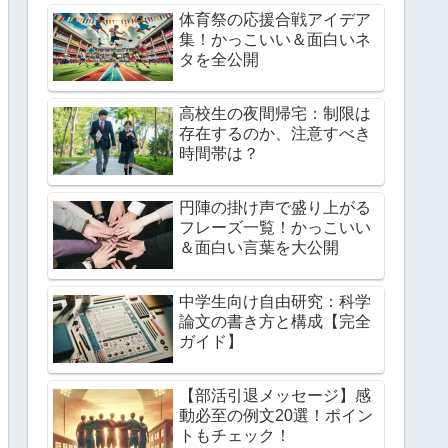
体育祭の応援合戦アイデア
集！かっこいい＆面白いネ
タを全公開
高校生の夜間帰宅：制限は
存在するのか、注意すべき
時間帯は？
円陣の掛け声で盛り上がる
フレーズ一覧！かっこいい
＆面白い言葉を大公開
中学生向け自由研究：科学
論文の書き方と構成【完全
ガイド】
【部活引退メッセージ】感
動必至の例文20選！ポイン
トもチェック！